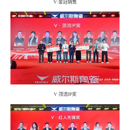
V·金冠销售
V·顶流IP奖