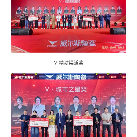
V·精耕渠道奖