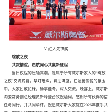
V·红人先锋奖
绽放之夜
共叙情谊，启航同心共赢新征程
当日议程的压轴高潮，是属于所有威尔斯家人的“绽放
之夜”交流晚宴。华灯璀璨，宾朋满座，在温馨愉悦的氛围
中，大家暂放忙碌，畅享佳肴，深入交流。晚宴上，威尔斯
陶瓷常务副总经理黄新峰登台致祝酒词，感谢所有伙伴的信
任与同行，并共同举杯，祝愿威尔斯大家庭在2026年携手共