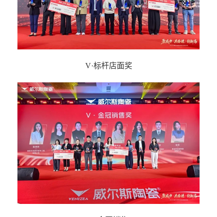
V·标杆店面奖