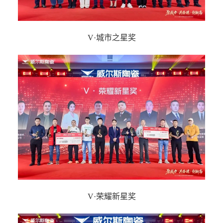
V·城市之星奖
V·荣耀新星奖