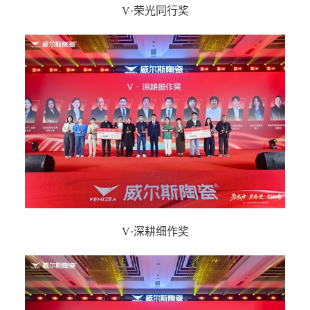
V·荣光同行奖
V·深耕细作奖