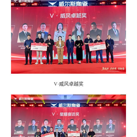
V·威风卓越奖