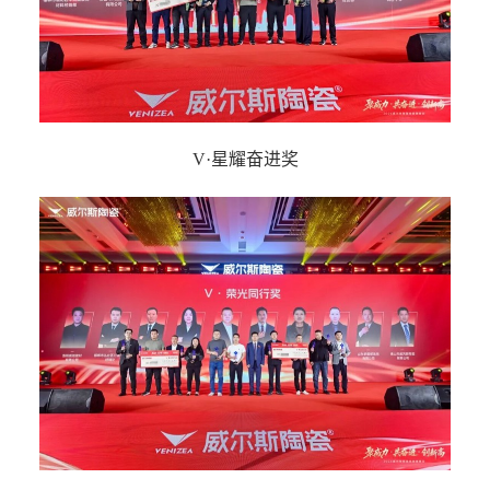
V·星耀奋进奖