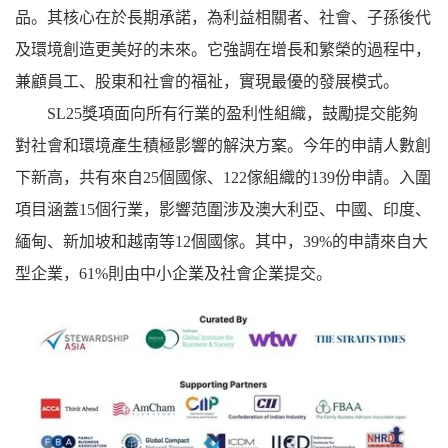
品。其核心在於長期承諾，為利益相關者、社會、子孫後代
及環境創造更美好的未來。它強調在增長和繁榮的過程中，
兼顧員工、股東和社會的福祉，實現最優的發展模式。
SL25獎項面向所有行業的盈利性組織，鼓勵提交能夠
對社會和環境產生積極影響的解決方案。今年的申請人數創
下新高，共有來自25個國傢、122傢組織的139份申請。入圍
項目涵蓋15個行業，影響范圍涉及澳大利亞、中國、印度、
緬甸、新加坡和越南等12個國傢。其中，39%的申請來自大
型企業，61%則由中小企業及社會企業提交。